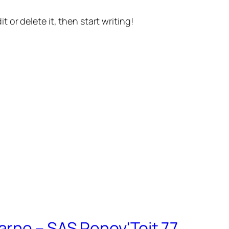
t or delete it, then start writing!
rne – SAS Renov'Toit 77